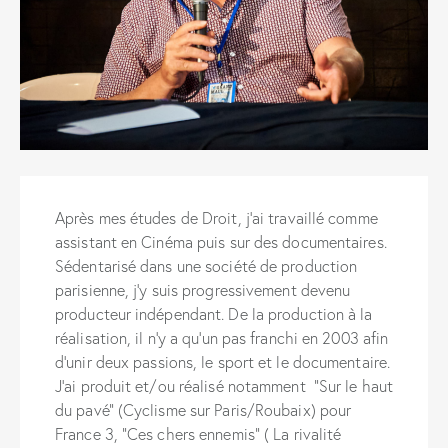
Après mes études de Droit, j’ai travaillé comme
assistant en Cinéma puis sur des documentaires.
Sédentarisé dans une société de production
parisienne, j’y suis progressivement devenu
producteur indépendant. De la production à la
réalisation, il n’y a qu’un pas franchi en 2003 afin
d’unir deux passions, le sport et le documentaire.
J’ai produit et/ou réalisé notamment ”Sur le haut
du pavé” (Cyclisme sur Paris/Roubaix) pour
France 3, ”Ces chers ennemis” ( La rivalité