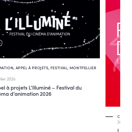
COMMUNIQUÉ DE PRESSE
,
RESSOURCES
,
SCAM
26 juin 2026
LaScam en chiffres 2025 : perceptions