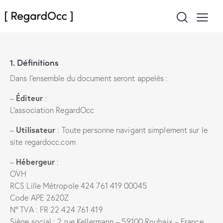
1. Définitions
Dans l’ensemble du document seront appelés :
Éditeur
–
:
L’association RegardOcc
Utilisateur
–
: Toute personne navigant simplement sur le
site regardocc.com
Hébergeur
–
:
OVH
RCS Lille Métropole 424 761 419 00045
Code APE 2620Z
N° TVA : FR 22 424 761 419
Siège social : 2 rue Kellermann – 59100 Roubaix – France