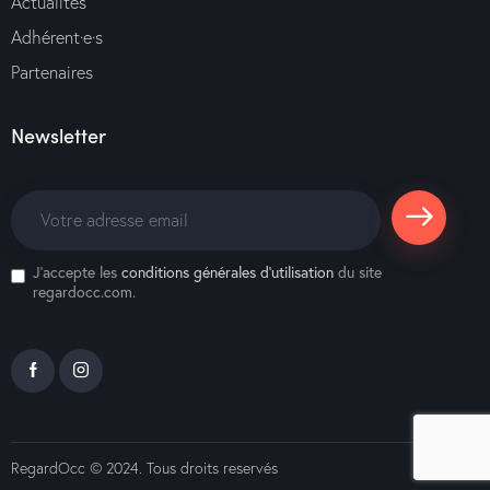
Actualités
Adhérent·e·s
Partenaires
Newsletter
S'abonne
J'accepte les
conditions générales d’utilisation
du site
r
regardocc.com.
RegardOcc
© 2024. Tous droits reservés