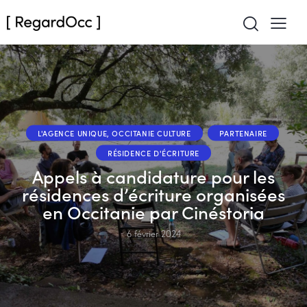
L'AGENCE UNIQUE, OCCITANIE CULTURE
PARTENAIRE
RÉSIDENCE D'ÉCRITURE
Appels à candidature pour les
résidences d’écriture organisées
en Occitanie par Cinéstoria
6 février 2024