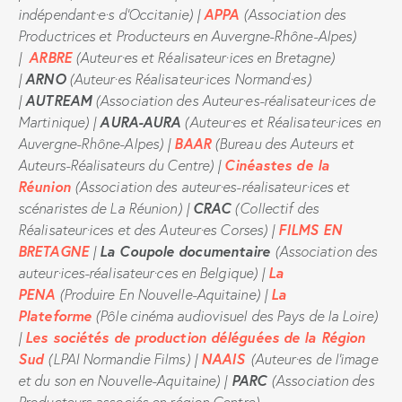
APPA
indépendant·e·s d’Occitanie) |
(Association des
Productrices et Producteurs en Auvergne-Rhône-Alpes)
ARBRE
|
(Auteur·es et Réalisateur·ices en Bretagne)
ARNO
|
(Auteur·es Réalisateur·ices Normand·es)
AUTREAM
|
(Association des Auteur·es-réalisateur·ices de
AURA-AURA
Martinique) |
(Auteur·es et Réalisateur·ices en
BAAR
Auvergne-Rhône-Alpes) |
(Bureau des Auteurs et
Cinéastes de la
Auteurs-Réalisateurs du Centre) |
Réunion
(Association des auteur·es-réalisateur·ices et
CRAC
scénaristes de La Réunion) |
(Collectif des
FILMS EN
Réalisateur·ices et des Auteur·es Corses) |
BRETAGNE
La Coupole documentaire
|
(Association des
La
auteur·ices-réalisateur·ces en Belgique) |
PENA
La
(Produire En Nouvelle-Aquitaine) |
Plateforme
(Pôle cinéma audiovisuel des Pays de la Loire)
Les sociétés de production déléguées de la Région
|
Sud
NAAIS
(LPAI Normandie Films) |
(Auteur·es de l’image
PARC
et du son en Nouvelle-Aquitaine) |
(Association des
Producteurs associés en région Centre)