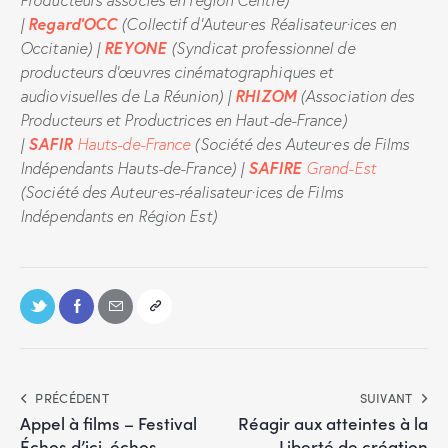
Regard’OCC
|
(Collectif d’Auteur·es Réalisateur·ices en
REYONE
Occitanie) |
(Syndicat professionnel de
producteurs d’œuvres cinématographiques et
RHIZOM
audiovisuelles de La Réunion) |
(Association des
Producteurs et Productrices en Haut-de-France)
SAFIR
|
Hauts-de-France
(Société des Auteur·es de Films
SAFIRE
Indépendants Hauts-de-France) |
Grand-Est
(Société des Auteur·es-réalisateur·ices de Films
Indépendants en Région Est)
PRÉCÉDENT
SUIVANT
Appel à films – Festival
Réagir aux atteintes à la
Échos d’ici, échos
Liberté de création