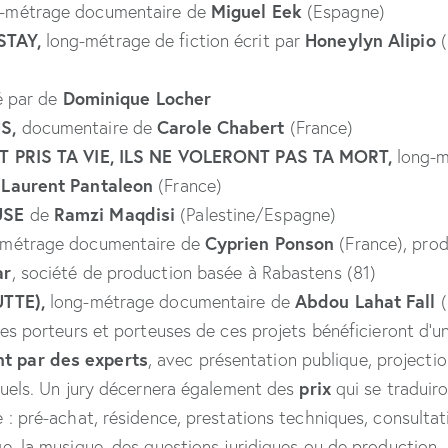
Miguel Eek
-métrage documentaire de
(Espagne)
STAY,
Honeylyn Alipio
long-métrage de fiction écrit par
(
Dominique Locher
sé par de
US,
Carole Chabert
documentaire de
(France)
T PRIS TA VIE, ILS NE VOLERONT PAS TA MORT,
long-m
Laurent Pantaleon
e
(France)
USE
Ramzi Maqdisi
de
(Palestine/Espagne)
Cyprien Ponson
-métrage documentaire de
(France), prod
ar
, société de production basée à Rabastens (81)
UTTE),
Abdou Lahat Fall
long-métrage documentaire de
(
les porteurs et porteuses de ces projets bénéficieront d’u
 par des experts
, avec présentation publique, projectio
prix
duels. Un jury décernera également des
qui se traduir
e : pré-achat, résidence, prestations techniques, consultat
e, la musique, des questions juridiques ou de production.