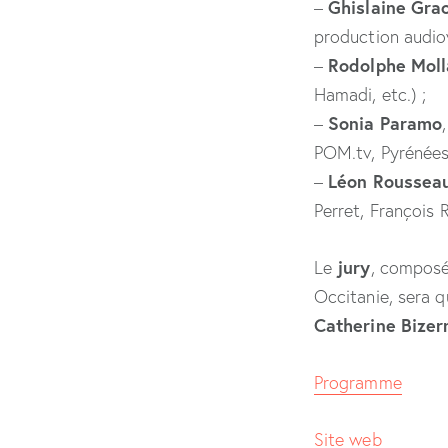
Ghislaine Gra
–
production audiovi
Rodolphe Moll
–
Hamadi, etc.) ;
Sonia Paramo
–
POM.tv, Pyrénées
Léon Rousseau
–
Perret, François R
jury
Le
, composé
Occitanie, sera 
Catherine Bizer
Programme
Site web