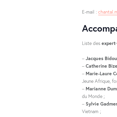
E-mail :
chantal.
Accompa
expert·
Liste des
Jacques Bidou
–
Catherine Bize
–
Marie-Laure C
–
Jeune Afrique, fo
Marianne Dumo
–
du Monde ;
Sylvie Gadme
–
Vietnam ;