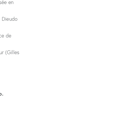
isée en
, Dieudo
ice de
r (Gilles
o.