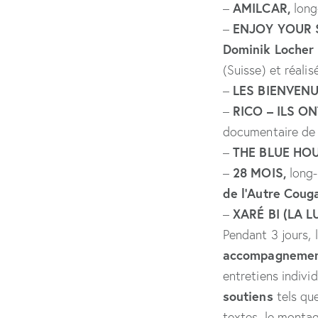
AMILCAR,
–
long
ENJOY YOUR 
–
Dominik Locher
(Suisse) et réali
LES BIENVEN
–
RICO – ILS ON
–
documentaire d
THE BLUE HO
–
28 MOIS,
–
long
de l’Autre Coug
XARÉ BI (LA L
–
Pendant 3 jours, 
accompagnement
entretiens indivi
soutiens
tels qu
textes, le montag