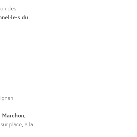
ion des
nel·le·s du
pignan
l Marchon
,
sur place, à la