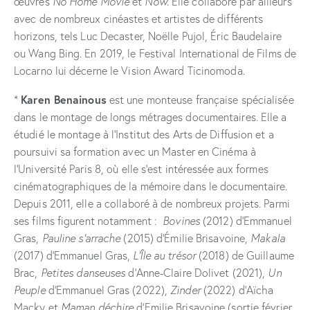
œuvres
No Home Movie
et
Now.
Elle collabore par ailleurs
avec de nombreux cinéastes et artistes de différents
horizons, tels Luc Decaster, Noëlle Pujol, Éric Baudelaire
ou Wang Bing. En 2019, le Festival International de Films de
Locarno lui décerne le Vision Award Ticinomoda.
Karen Benainous
*
est une monteuse française spécialisée
dans le montage de longs métrages documentaires. Elle a
étudié le montage à l’Institut des Arts de Diffusion et a
poursuivi sa formation avec un Master en Cinéma à
l’Université Paris 8, où elle s’est intéressée aux formes
cinématographiques de la mémoire dans le documentaire.
Depuis 2011, elle a collaboré à de nombreux projets. Parmi
ses films figurent notamment :
Bovines
(2012) d’Emmanuel
Gras,
Pauline s’arrache
(2015) d’Émilie Brisavoine,
Makala
(2017) d’Emmanuel Gras,
L’Île au trésor
(2018) de Guillaume
Brac,
Petites danseuses
d’Anne-Claire Dolivet (2021),
Un
Peuple
d’Emmanuel Gras (2022),
Zinder
(2022) d’Aïcha
Macky et
Maman déchire
d’Emilie Brisavoine (sortie février