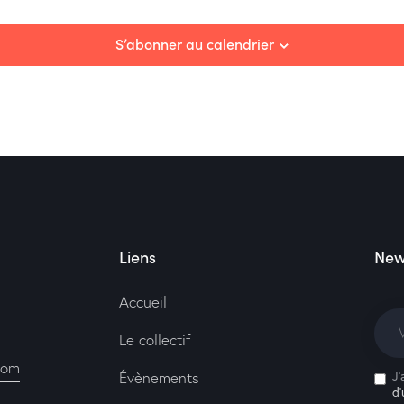
S’abonner au calendrier
Liens
New
Accueil
Le collectif
com
Évènements
J'
d’