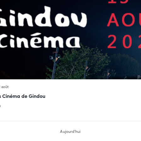
2 août
s Cinéma de Gindou
u
Aujourd’hui