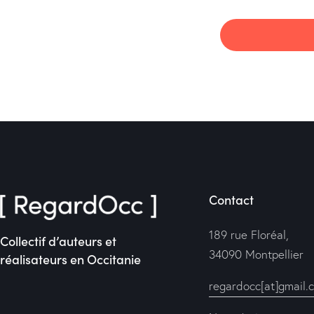
Contact
189 rue Floréal,
Collectif d’auteurs et
34090 Montpellier
réalisateurs en Occitanie
regardocc[at]gmail.