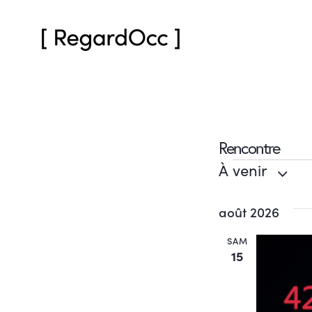
Rencontre
À venir
S
août 2026
é
l
SAM
e
15
c
t