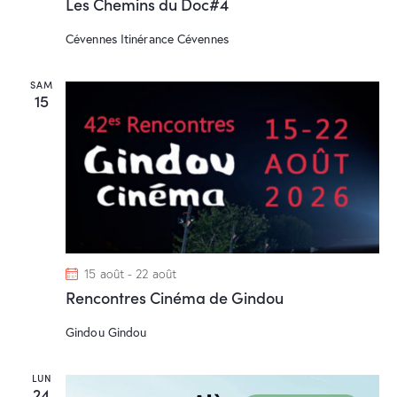
a
u
Les Chemins du Doc#4
e
n
v
Cévennes
Itinérance Cévennes
s
e
i
É
d
g
v
a
SAM
a
15
è
t
t
n
e
i
e
.
o
m
n
e
d
n
e
t
v
15 août
-
22 août
u
Rencontres Cinéma de Gindou
e
s
Gindou
Gindou
É
v
LUN
è
24