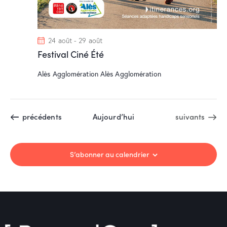
24 août
-
29 août
Festival Ciné Été
Alès Agglomération
Alès Agglomération
Évènements
Évènements
précédents
Aujourd’hui
suivants
S’abonner au calendrier