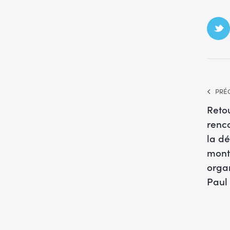
PRÉ
Reto
renco
la dé
mont
orga
Paul