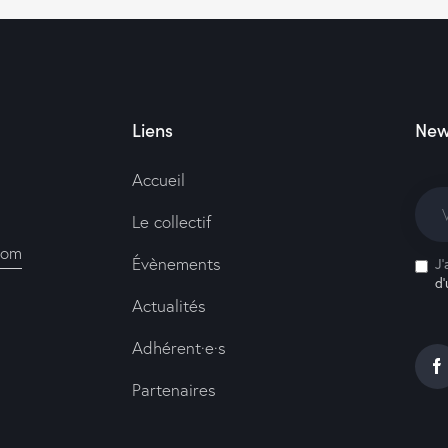
Liens
New
Accueil
Le collectif
com
Évènements
J'
d’
Actualités
Adhérent·e·s
Partenaires