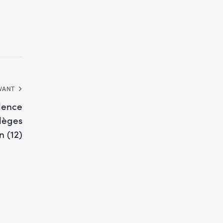
VANT
dence
llèges
 (12)