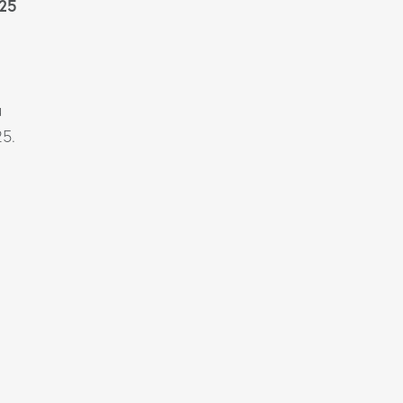
 25
u
25.