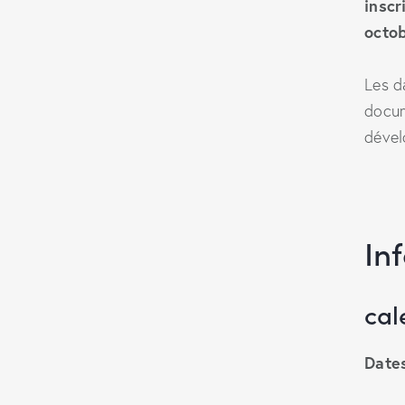
inscr
octo
Les d
docum
dével
In
cal
Dates