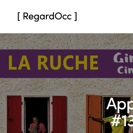
App
#13