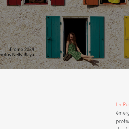
La Ru
émerg
profe