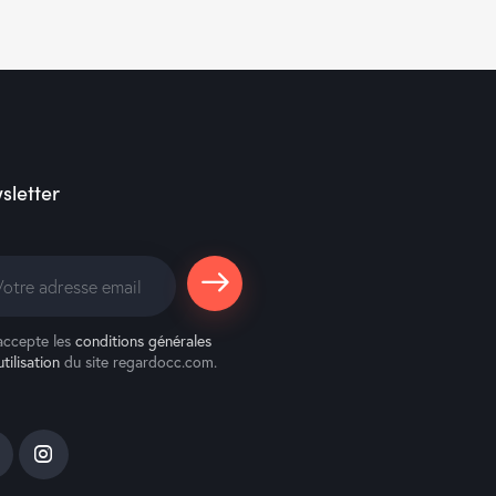
sletter
S'abonne
accepte les
conditions générales
r
utilisation
du site regardocc.com.