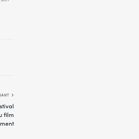
VANT
stival
u film
ement