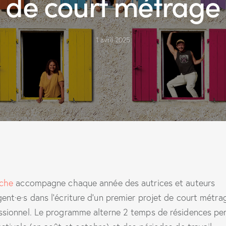
de court métrage
1 avril 2025
che
accompagne chaque année des autrices et auteurs
ent·e·s dans l’écriture d’un premier projet de court métra
ssionnel. Le programme alterne 2 temps de résidences pe