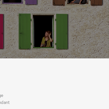
ge
ndant