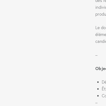
des f
indiv
produ
Le do
éléme
candi
–
Objec
Dé
Êt
Co
–