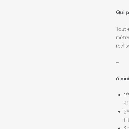
Qui p
Tout·
métra
réali
–
6 mo
è
1
41
e
2
FI
So