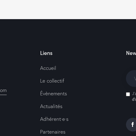
Liens
New
Accueil
Le collectif
com
Évènements
J'
d’
Actualités
Adhérent·e·s
Partenaires