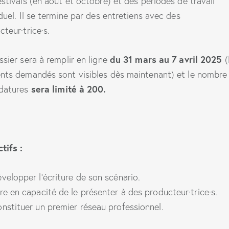
estivals (en août et octobre) et des périodes de travail
iduel. Il se termine par des entretiens avec des
cteur·trice·s.
du 31 mars au 7 avril 2025
ssier sera à remplir en ligne
(
nts demandés sont visibles dès maintenant) et le nombre
sera limité à 200.
datures
tifs :
velopper l’écriture de son scénario.
re en capacité de le présenter à des producteur·trice·s.
nstituer un premier réseau professionnel.