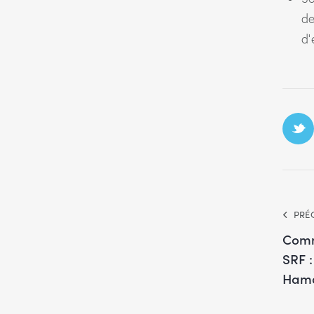
de
d’
PRÉ
Comm
SRF :
Hamd