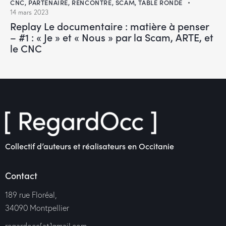
CNC
,
PARTENAIRE
,
RENCONTRE
,
SCAM
,
TABLE RONDE
14 mars 2023
Replay Le documentaire : matière à penser
– #1 : « Je » et « Nous » par la Scam, ARTE, et
le CNC
Collectif d’auteurs et réalisateurs en Occitanie
Contact
189 rue Floréal,
34090 Montpellier
regardocc[at]gmail.com