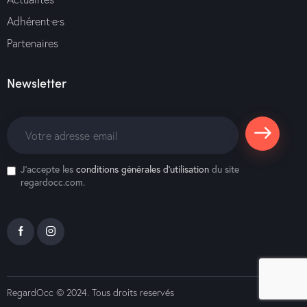
Adhérent·e·s
Partenaires
Newsletter
S'abonne
J'accepte les
conditions générales d’utilisation
du site
r
regardocc.com.
RegardOcc
© 2024. Tous droits reservés