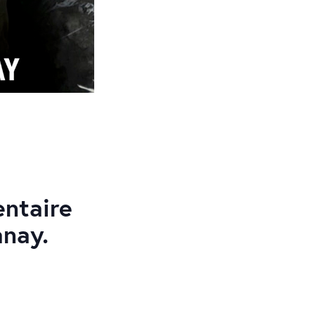
entaire
anay.