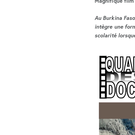
Magnifique film 
Au Burkina Fas
intègre une
for
scolarité lorsqu