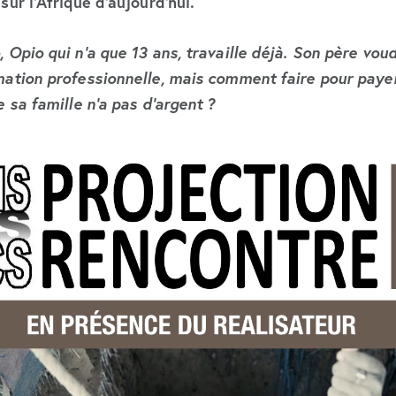
sur l’
Afrique d’aujourd’hui.
o
, Opio qui n’a que
13 ans
, travaille déjà. Son père voud
mation professionnelle
, mais comment faire pour payer
e sa famille n’a pas
d’argent
?