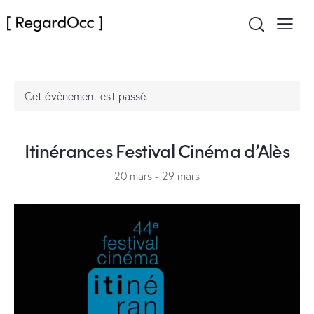
Cet évènement est passé.
Itinérances Festival Cinéma d’Alès
20 mars
-
29 mars