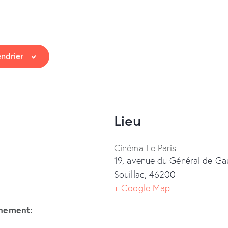
endrier
Lieu
Cinéma Le Paris
19, avenue du Général de Gau
Souillac
,
46200
+ Google Map
ènement: