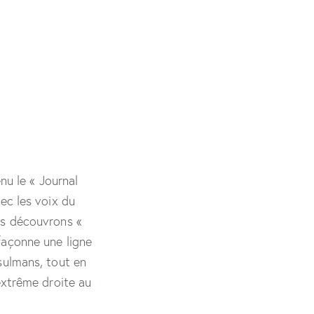
enu le « Journal
vec les voix du
ous découvrons «
façonne une ligne
usulmans, tout en
’extrême droite au