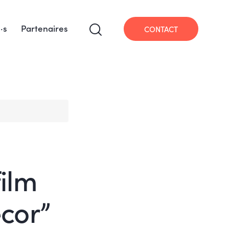
·s
Partenaires
CONTACT
film
écor”