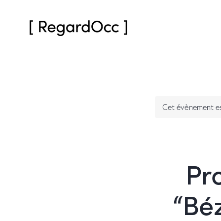
Cet évènement es
Pro
“Béz