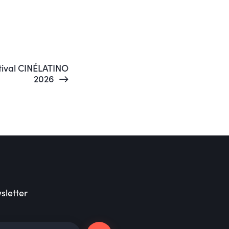
stival CINÉLATINO
2026
sletter