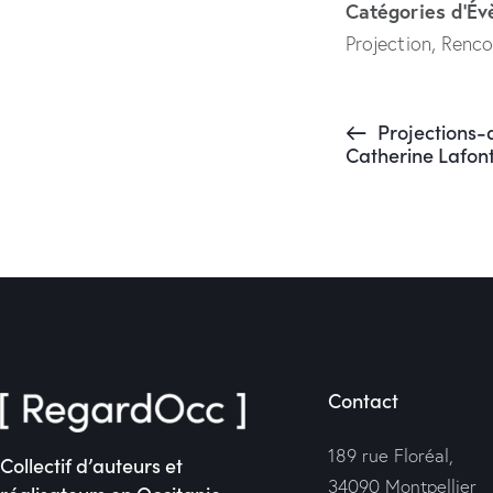
Catégories d’É
Projection
,
Renco
Projections-d
Catherine Lafon
Contact
189 rue Floréal,
Collectif d’auteurs et
34090 Montpellier