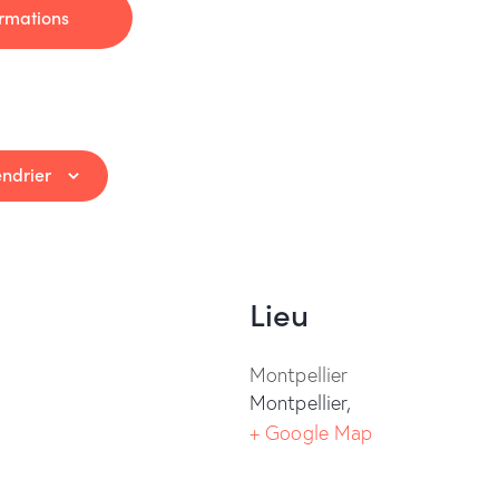
ormations
endrier
Lieu
Montpellier
Montpellier
,
+ Google Map