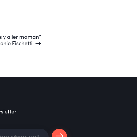
us y aller maman”
onio Fischetti
sletter
S'abonne