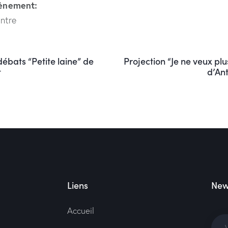
vènement:
ntre
ébats “Petite laine” de
Projection “Je ne veux pl
t
d’Ant
Liens
New
Accueil