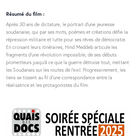
Résumé du film :
Après 30 ans de dictature, le portrait d’une jeunesse
soudanaise, qui par ses mots, poèmes et créations défie la
répression militaire et lutte pour ses rêves de démocratie.
En croisant leurs itinéraires, Hind Meddeb articule les
fragments d’une révolution impossible, de ses débuts
prometteurs jusqu’à ce que la guerre détruise tout, mettant
les Soudanais sur les routes de l’exil. Progressivement, les
liens se tissent au fil d’une correspondance entre la
réalisatrice et les protagonistes du film.