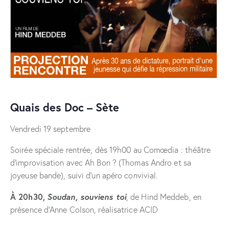
Quais des Doc – Sète
Vendredi 19 septembre
Soirée spéciale rentrée, dès 19h00 au Comœdia : théâtre
d’improvisation avec Ah Bon ? (Thomas Andro et sa
joyeuse bande), suivi d’un apéro convivial.
À 20h30,
Soudan, souviens toi
, de Hind Meddeb, en
présence d’Anne Colson, réalisatrice ACID