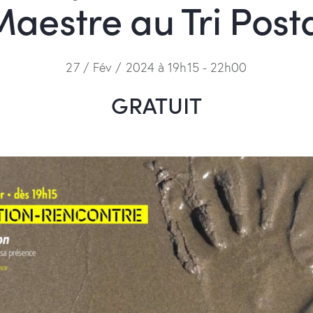
aestre au Tri Post
27 / Fév / 2024 à 19h15
-
22h00
GRATUIT