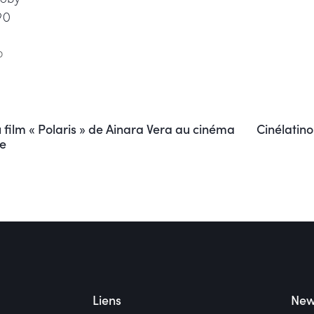
90
b
 film « Polaris » de Ainara Vera au cinéma
Cinélatin
e
Liens
New