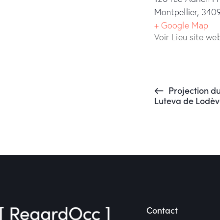
Montpellier
,
340
+ Google Map
Voir Lieu site we
Projection du
Luteva de Lodèv
Contact