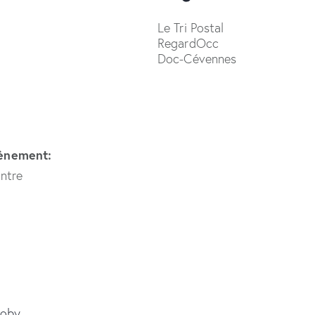
Le Tri Postal
RegardOcc
Doc-Cévennes
vènement:
ntre
roby