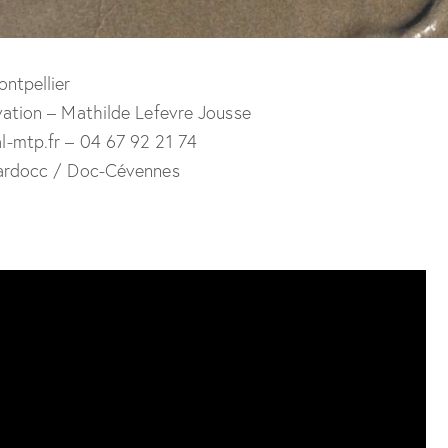
ontpellier
vation – Mathilde Lefevre Jousse
l-mtp.fr – 04 67 92 21 74
gardocc / Doc-Cévennes