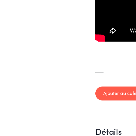
—–
Ajouter au cal
Détails