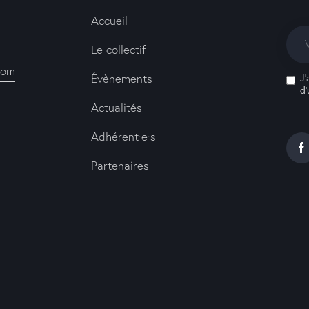
Accueil
Le collectif
com
Évènements
J'
d’
Actualités
Adhérent·e·s
Partenaires