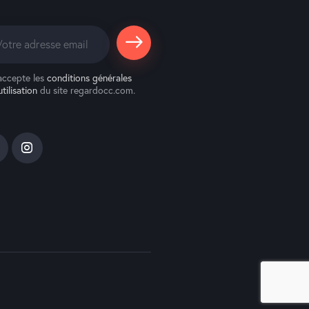
S'abonne
accepte les
conditions générales
r
utilisation
du site regardocc.com.