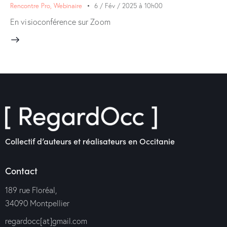
Rencontre Pro
,
Webinaire
6 / Fév / 2025 à 10h00
En visioconférence sur Zoom
Collectif d’auteurs et réalisateurs en Occitanie
Contact
189 rue Floréal,
34090 Montpellier
regardocc[at]gmail.com