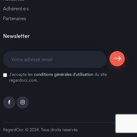
Adhérent·e·s
Partenaires
Newsletter
S'abonne
J'accepte les
conditions générales d’utilisation
du site
r
regardocc.com.
RegardOcc
© 2024. Tous droits reservés