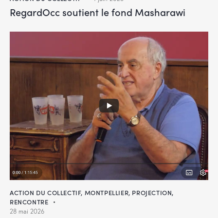
RegardOcc soutient le fond Masharawi
ACTION DU COLLECTIF
,
MONTPELLIER
,
PROJECTION
,
RENCONTRE
28 mai 2026