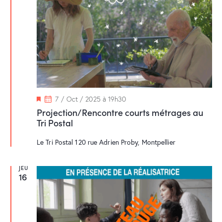
M
7 / Oct / 2025 à 19h30
i
Projection/Rencontre courts métrages au
s
Tri Postal
e
n
a
Le Tri Postal
120 rue Adrien Proby, Montpellier
v
a
n
JEU
t
16