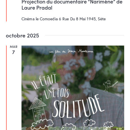
v
Projection du documentaire “Narimène” de
s
Laure Pradal
e
è
n
n
a
Cinéma le Comoedia
6 Rue Du 8 Mai 1945, Sète
v
e
a
m
n
octobre 2025
t
e
n
MAR
7
t
s