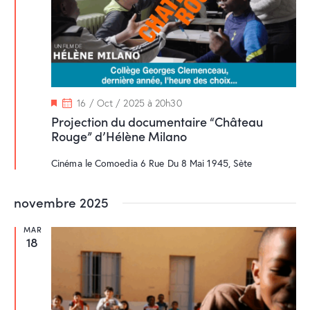
M
16 / Oct / 2025 à 20h30
i
Projection du documentaire “Château
s
Rouge” d’Hélène Milano
e
n
a
Cinéma le Comoedia
6 Rue Du 8 Mai 1945, Sète
v
a
n
novembre 2025
t
MAR
18