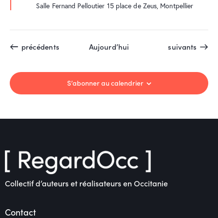
a
Salle Fernand Pelloutier
15 place de Zeus, Montpellier
v
a
n
t
Évènements
Évènements
précédents
Aujourd’hui
suivants
S’abonner au calendrier
Collectif d’auteurs et réalisateurs en Occitanie
Contact