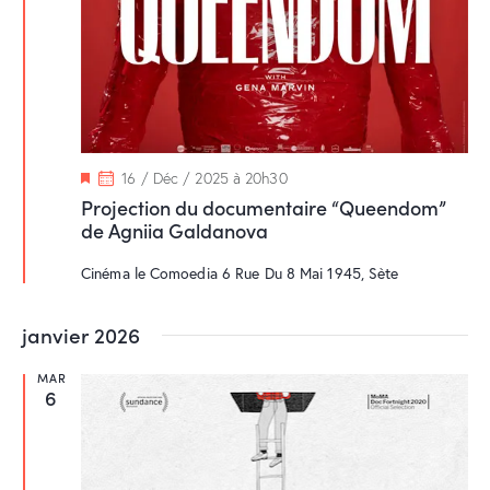
M
16 / Déc / 2025 à 20h30
i
Projection du documentaire “Queendom”
s
de Agniia Galdanova
e
n
a
Cinéma le Comoedia
6 Rue Du 8 Mai 1945, Sète
v
a
n
janvier 2026
t
MAR
6