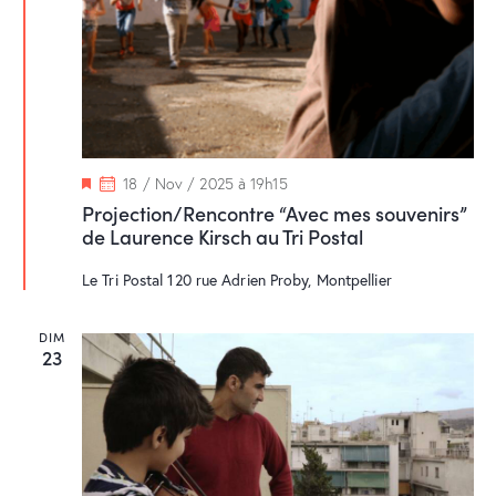
M
18 / Nov / 2025 à 19h15
i
Projection/Rencontre “Avec mes souvenirs”
s
de Laurence Kirsch au Tri Postal
e
n
a
Le Tri Postal
120 rue Adrien Proby, Montpellier
v
a
n
DIM
t
23