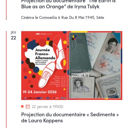
Projection du documentaire “The Earth Is
s
Blue as an Orange” de Iryna Tsilyk
e
n
a
Cinéma le Comoedia
6 Rue Du 8 Mai 1945, Sète
v
a
n
JEU
t
22
M
22 janvier à 19h00
i
Projection du documentaire « Sedimente »
s
de Laura Koppens
e
n