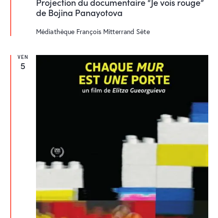
Projection du documentaire “Je vois rouge”
s
de Bojina Panayotova
e
n
a
Médiathèque François Mitterrand
Sète
v
a
n
VEN
t
5