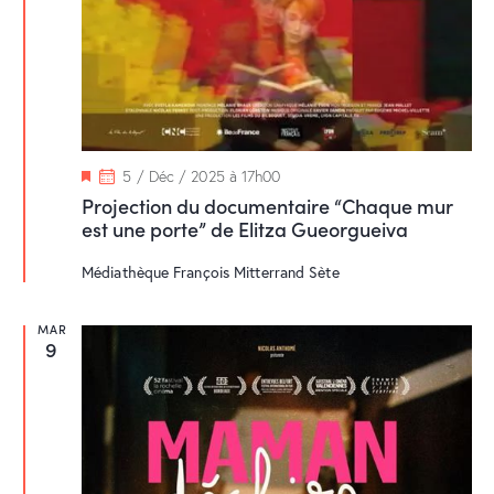
M
5 / Déc / 2025 à 17h00
i
Projection du documentaire “Chaque mur
s
est une porte” de Elitza Gueorgueiva
e
n
a
Médiathèque François Mitterrand
Sète
v
a
n
MAR
t
9